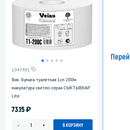
Перей
1047491
Вик: Бумага туалетная 1сл 200м
макулатура светло-серая СЫКТЫВКАР
Lite
)
73.15
В КОРЗИНУ
-
+