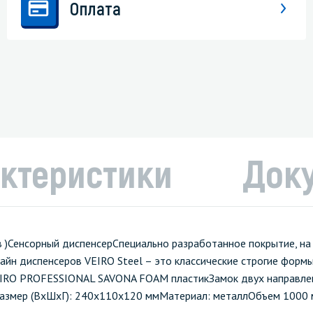
Оплата
ктеристики
Док
цев )Сенсорный диспенсерСпециально разработанное покрытие, на
изайн диспенсеров VEIRO Steel – это классические строгие форм
EIRO PROFESSIONAL SAVONA FOAM пластикЗамок двух направлен
кРазмер (ВхШхГ): 240x110x120 ммМатериал: металлОбъем 1000