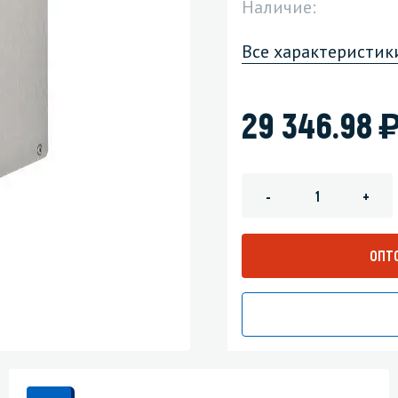
Наличие:
зеркала
Мебель и оргтехника
Все характеристик
я
Личная гигиена
29 346.98
-
+
ОПТ