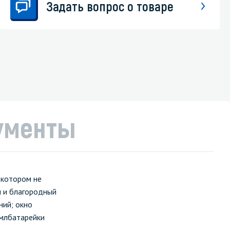
Задать вопрос о товаре
ументы
 котором не
ы и благородный
ий; окно
 млбатарейки