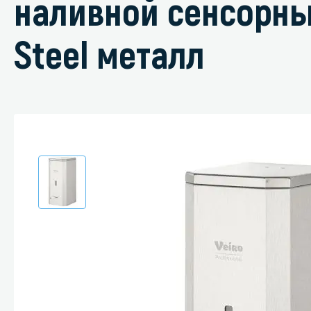
наливной сенсорн
Steel металл
Специали
Дегризер
Защитные с
стрипперы
Средства 
Средства 
поверхнос
Средства 
Средства 
пятноудал
Средства 