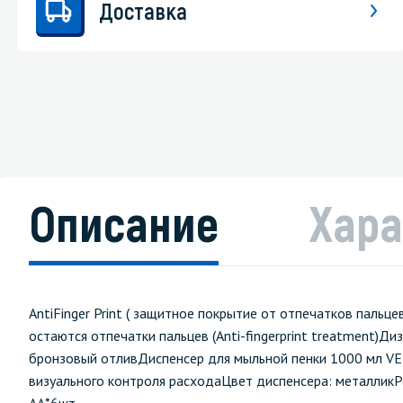
Доставка
Описание
Хара
AntiFinger Print ( защитное покрытие от отпечатков паль
остаются отпечатки пальцев (Anti-fingerprint treatment)Д
бронзовый отливДиспенсер для мыльной пенки 1000 мл V
визуального контроля расходаЦвет диспенсера: металли