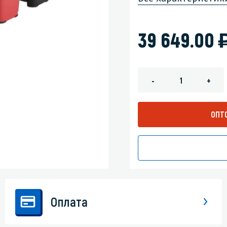
зеркала
Мебель и оргтехника
39 649.00
я
Личная гигиена
-
+
ОПТ
Оплата