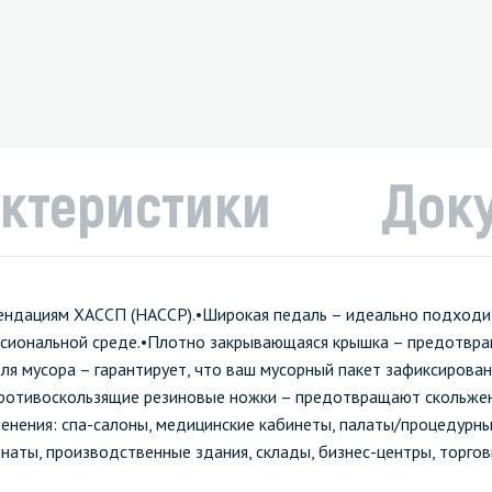
ктеристики
Док
мендациям ХАССП (HACCP).•Широкая педаль – идеально подходи
ессиональной среде.•Плотно закрывающаяся крышка – предотвр
я мусора – гарантирует, что ваш мусорный пакет зафиксирован
•Противоскользящие резиновые ножки – предотвращают скольже
нения: спа-салоны, медицинские кабинеты, палаты/процедурны
мнаты, производственные здания, склады, бизнес-центры, торго