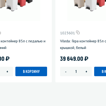
1023601
а контейнер 85л с педалью и
Vileda: Гера контейнер 85л 
иний
крышкой, белый
)
)
.00
39 649.00
В КОРЗИНУ
В 
+
-
+