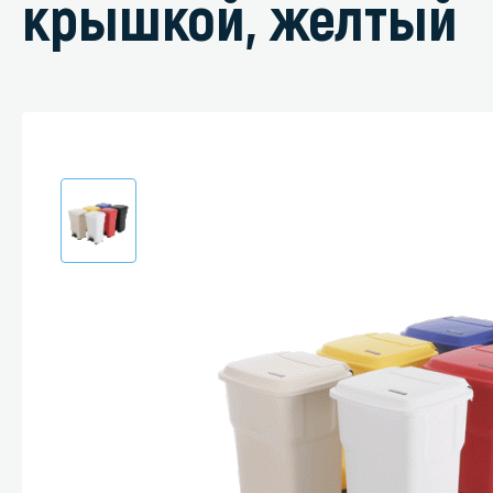
крышкой, желтый
Специали
Дегризер
Защитные с
стрипперы
Средства 
Средства 
поверхнос
Средства 
Средства 
пятноудал
Средства 