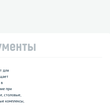
ументы
т для
ащает
 в
ние при
е, столовые,
вые комплексы,