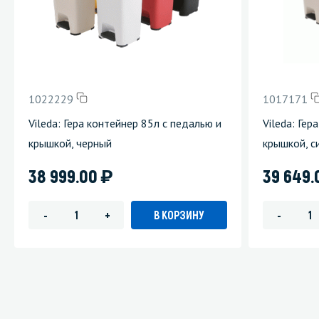
1022229
1017171
Vileda: Гера контейнер 85л с педалью и
Vileda: Гер
крышкой, черный
крышкой, с
)
38 999.00
39 649
В КОРЗИНУ
-
+
-