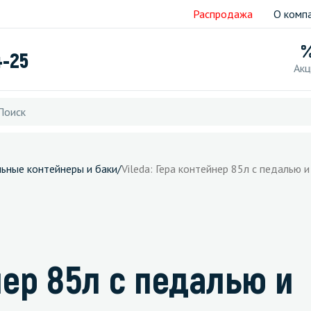
Распродажа
О комп
4-25
Акц
ьные контейнеры и баки
/
Vileda: Гера контейнер 85л с педалью 
нер 85л с педалью и