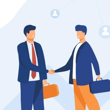
зированные чистящие средства
Кухня
Средства для дезинфекции о
кухни
оставы, воски, полимеры и
Средства для ручного мытья 
для очистки бассейнов
Средства для очистки оборуд
для очистки металлических
Средства для посудомоечных
тей
для послестроительной уборки
для удаления граффити и
ители
для очистки ковров и мягкой мебели