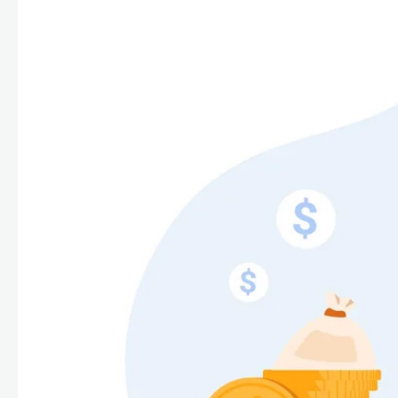
Специали
Дегризер
Защитные с
стрипперы
Средства 
Средства 
поверхнос
Средства 
Средства 
пятноудал
Средства 