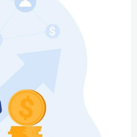
Санузел и туалетная комната
борудования
Средства для дезинфекции санузлов
Средства для мытья унитазов и сантехники
посуды
Средства для очистки полов и стен в санузлах
ования и грилей
Средства для устранения засоров
 машин