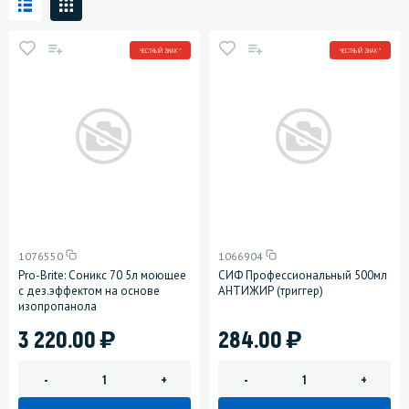
ЧЕСТНЫЙ ЗНАК *
ЧЕСТНЫЙ ЗНАК *
1076550
1066904
Pro-Brite: Соникс 70 5л моющее
СИФ Профессиональный 500мл
с дез.эффектом на основе
АНТИЖИР (триггер)
изопропанола
)
)
3 220.00
284.00
-
+
-
+