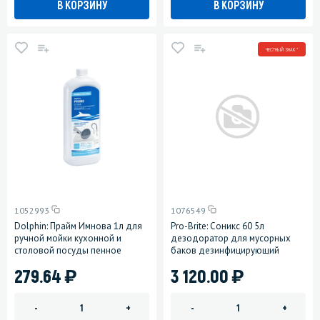
В КОРЗИНУ
В КОРЗИНУ
ЧЕСТНЫЙ ЗНАК *
1052993
1076549
Dolphin: Прайм Имнова 1л для
Pro-Brite: Соникс 60 5л
ручной мойки кухонной и
дезодоратор для мусорных
столовой посуды пенное
баков дезинфицирующий
)
)
279.64
3 120.00
-
+
-
+