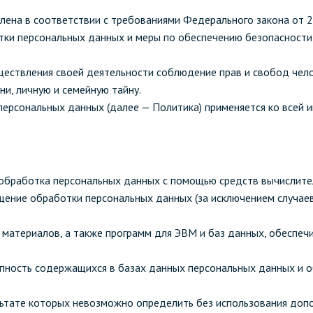
ена в соответствии с требованиями Федерального закона от 2
отки персональных данных и меры по обеспечению безопасност
зированные чистящие средства
Кухня
уществления своей деятельности соблюдение прав и свобод чел
ни, личную и семейную тайну.
Средства для дезинфекции о
персональных данных (далее — Политика) применяется ко всей
кухни
оставы, воски, полимеры и
Средства для ручного мытья 
для очистки бассейнов
Средства для очистки оборуд
 обработка персональных данных с помощью средств вычислите
для очистки металлических
Средства для посудомоечных
щение обработки персональных данных (за исключением случае
тей
 материалов, а также программ для ЭВМ и баз данных, обеспеч
для послестроительной уборки
для удаления граффити и
упность содержащихся в базах данных персональных данных и 
ители
для очистки ковров и мягкой мебели
зультате которых невозможно определить без использования д