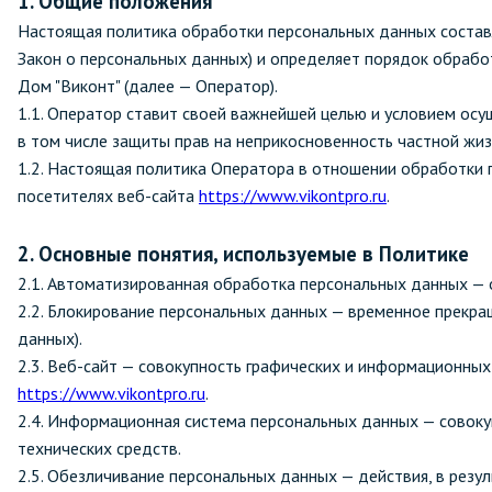
1. Общие положения
Настоящая политика обработки персональных данных составл
Закон о персональных данных) и определяет порядок обраб
Дом "Виконт" (далее — Оператор).
Специали
1.1. Оператор ставит своей важнейшей целью и условием ос
в том числе защиты прав на неприкосновенность частной жиз
Дегризер
1.2. Настоящая политика Оператора в отношении обработки 
посетителях веб-сайта
https://www.vikontpro.ru
.
Защитные с
стрипперы
2. Основные понятия, используемые в Политике
Средства 
2.1. Автоматизированная обработка персональных данных —
Средства 
2.2. Блокирование персональных данных — временное прекра
поверхнос
данных).
2.3. Веб-сайт — совокупность графических и информационных
Средства 
https://www.vikontpro.ru
.
Средства 
2.4. Информационная система персональных данных — совок
пятноудал
технических средств.
Средства 
2.5. Обезличивание персональных данных — действия, в ре