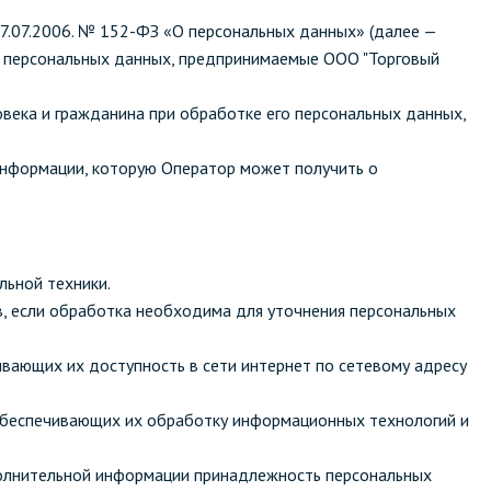
7.07.2006. № 152-ФЗ «О персональных данных» (далее —
и персональных данных, предпринимаемые ООО "Торговый
Санузел и туалетная комната
овека и гражданина при обработке его персональных данных,
борудования
Средства для дезинфекции санузлов
 информации, которую Оператор может получить о
Средства для мытья унитазов и сантехники
посуды
Средства для очистки полов и стен в санузлах
ования и грилей
Средства для устранения засоров
льной техники.
 машин
в, если обработка необходима для уточнения персональных
ивающих их доступность в сети интернет по сетевому адресу
обеспечивающих их обработку информационных технологий и
ополнительной информации принадлежность персональных