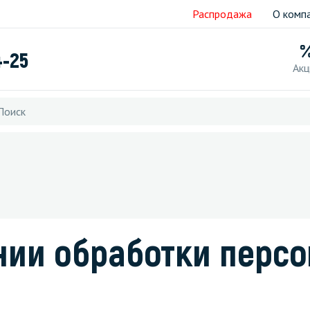
Распродажа
О комп
4-25
Акц
нии обработки перс