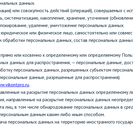
ональных данных.
зеркала
Мебель и оргтехника
ация) или совокупность действий (операций), совершаемых с и
ь, систематизацию, накопление, хранение, уточнение (обновлени
 блокирование, удаление, уничтожение персональных данных.
я
Личная гигиена
н, юридическое или физическое лицо, самостоятельно или совм
 обработки персональных данных, состав персональных данных
я прямо или косвенно к определенному или определяемому Пол
ных данных для распространения, — персональные данные, дост
аботку персональных данных, разрешенных субъектом персональ
ерсональные данные, разрешенные для распространения).
w.vikontpro.ru
.
равленные на раскрытие персональных данных определенному ли
ия, направленные на раскрытие персональных данных неопределе
га лиц, в том числе обнародование персональных данных в ср
 персональным данным каким-либо иным способом.
ача персональных данных на территорию иностранного государс