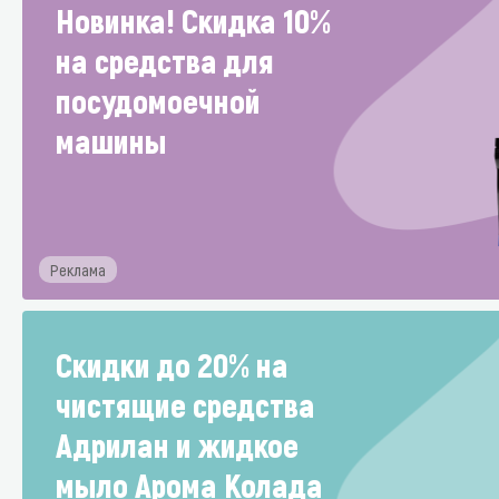
Новинка! Скидка 10%
на средства для
посудомоечной
Специали
машины
Дегризер
Защитные с
стрипперы
Средства 
Реклама
Средства 
поверхнос
Скидки до 20% на
Средства 
чистящие средства
Средства 
Адрилан и жидкое
пятноудал
мыло Арома Колада
Средства 