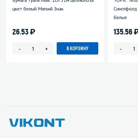
Бумага туалетная: 1сл 51м целлюлоза
ТОРК: Tell
цвет белый Мягкий Знак
Синглфолд 
белые
)
26.53
135.56
В КОРЗИНУ
-
+
-