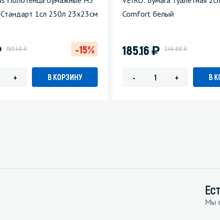
us Полотенца бумажные H3
VEIRO: Бумага туалетная 2с
Стандарт 1сл 250л 23х23см
Comfort белый
)
)
185.16
-15%
у
у
159.48
246.88
В КОРЗИНУ
В 
+
-
+
Ес
Мы с