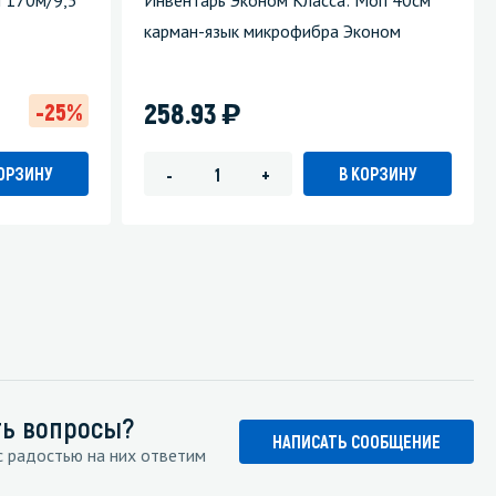
л 170м/9,5
Инвентарь Эконом Класса: Моп 40см
карман-язык микрофибра Эконом
)
258.93
-25%
КОРЗИНУ
В КОРЗИНУ
-
+
ть вопросы?
НАПИСАТЬ СООБЩЕНИЕ
 радостью на них ответим