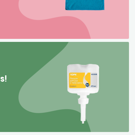
Уборка пола
Промышленная уборка
s!