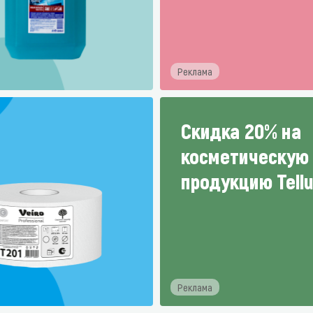
зеркала
Мебель и оргтехника
я
Личная гигиена
Реклама
Скидка 20% на
косметическую
продукцию Tellu
Реклама