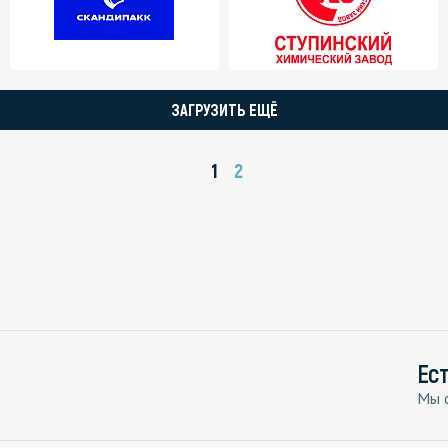
зеркала
Мебель и оргтехника
я
Личная гигиена
ЗАГРУЗИТЬ ЕЩЁ
1
2
Ес
Мы с