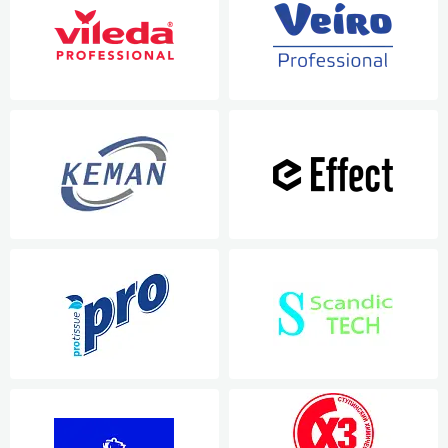
зированные чистящие средства
Кухня
Средства для дезинфекции о
кухни
оставы, воски, полимеры и
Средства для ручного мытья 
для очистки бассейнов
Средства для очистки оборуд
для очистки металлических
Средства для посудомоечных
тей
для послестроительной уборки
для удаления граффити и
ители
для очистки ковров и мягкой мебели