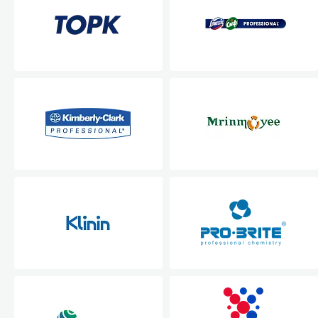
Специали
Дегризер
Защитные с
стрипперы
Средства 
Средства 
поверхнос
Средства 
Средства 
пятноудал
Средства 