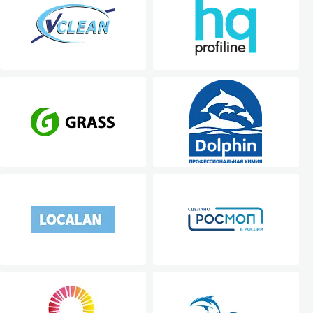
Санузел и туалетная комната
борудования
Средства для дезинфекции санузлов
Средства для мытья унитазов и сантехники
посуды
Средства для очистки полов и стен в санузлах
ования и грилей
Средства для устранения засоров
 машин