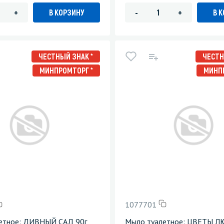
В КОРЗИНУ
В 
+
-
+
ЧЕСТНЫЙ ЗНАК *
ЧЕСТН
МИНПРОМТОРГ *
МИНП
1077701
етное: ДИВНЫЙ САД 90г
Мыло туалетное: ЦВЕТЫ Л