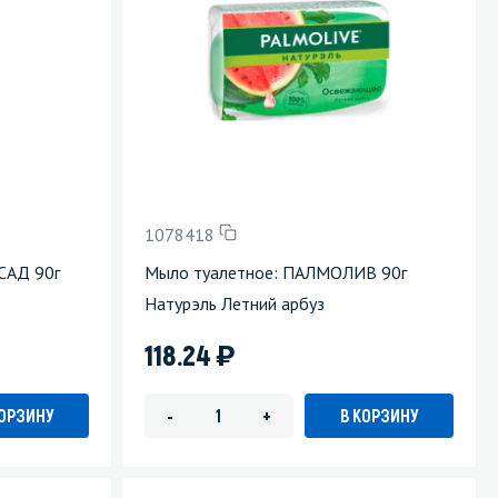
1078418
САД 90г
Мыло туалетное: ПАЛМОЛИВ 90г
Натурэль Летний арбуз
)
118.24
КОРЗИНУ
В КОРЗИНУ
-
+