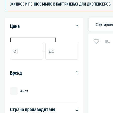
ЖИДКОЕ И ПЕННОЕ МЫЛО В КАРТРИДЖАХ ДЛЯ ДИСПЕНСЕРОВ
Сортиров
Специали
Цена
Дегризер
Защитные с
стрипперы
Средства 
Средства 
Бренд
поверхнос
Средства 
Аист
Средства 
пятноудал
Средства 
Страна производителя