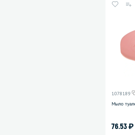
1078189
Мыло туал
)
76.53