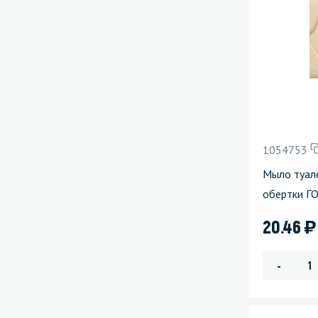
1054753
Мыло туале
обертки Г
)
20.46
-