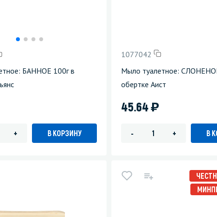
1077042
етное: БАННОЕ 100г в
Мыло туалетное: СЛОНЕНОК
ьянс
обертке Аист
)
45.64
В КОРЗИНУ
В 
+
-
+
ЧЕСТН
МИНП