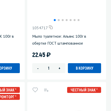
1054717
 100г в
Мыло туалетное: Альянс 100г в
обертке ГОСТ штампованное
)
22.45
КОРЗИНУ
В КОРЗИНУ
-
+
ЫЙ ЗНАК *
ЧЕСТНЫЙ ЗНАК *
РОМТОРГ *