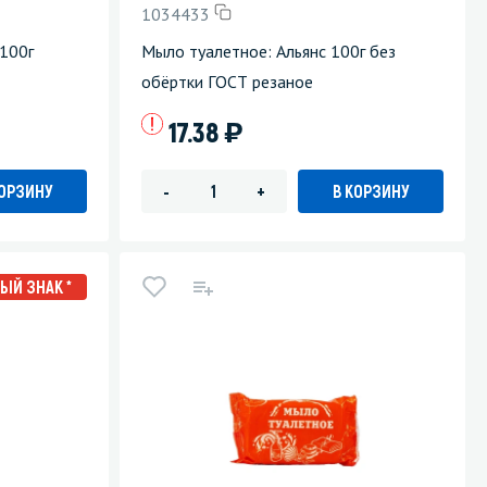
1034433
Уборка пола
100г
Мыло туалетное: Альянс 100г без
обёртки ГОСТ резаное
Промышленная уборка
)
17.38
КОРЗИНУ
В КОРЗИНУ
-
+
ЫЙ ЗНАК *