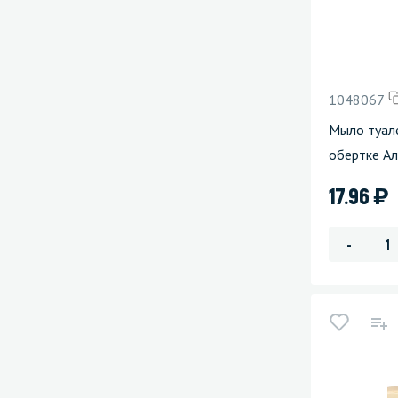
1048067
Мыло туал
обертке Ал
)
17.96
-