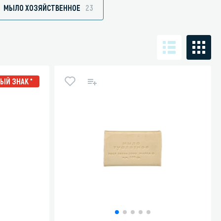
МЫЛО ХОЗЯЙСТВЕННОЕ
23
Санузел и туалетная комната
борудования
Средства для дезинфекции санузлов
ЫЙ ЗНАК *
Средства для мытья унитазов и сантехники
посуды
Средства для очистки полов и стен в санузлах
ования и грилей
Средства для устранения засоров
 машин