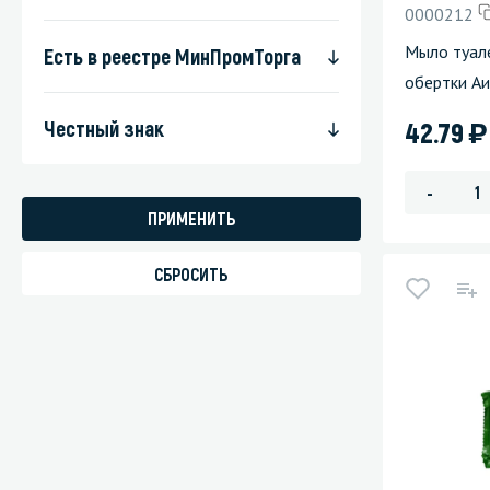
0000212
Стекла и 
Мыло туал
Есть в реестре МинПромТорга
обертки Аи
Автохими
)
42.79
Честный знак
-