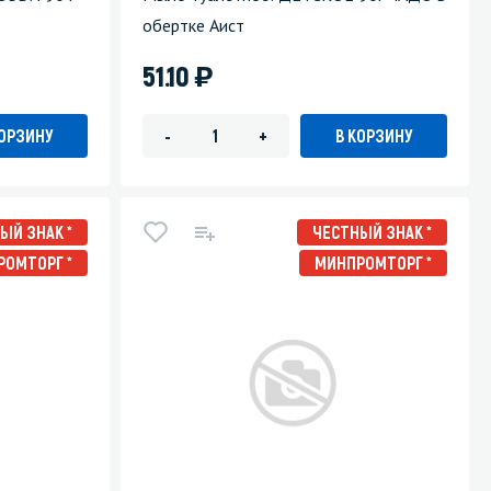
обертке Аист
)
51.10
КОРЗИНУ
В КОРЗИНУ
-
+
ЫЙ ЗНАК *
ЧЕСТНЫЙ ЗНАК *
РОМТОРГ *
МИНПРОМТОРГ *