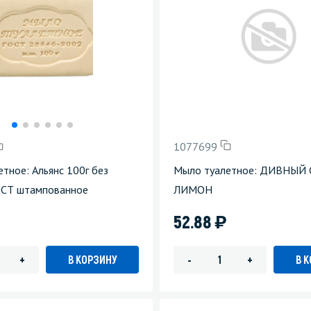
1077699
тное: Альянс 100г без
Мыло туалетное: ДИВНЫЙ 
ОСТ штампованное
ЛИМОН
)
52.88
В КОРЗИНУ
В 
+
-
+