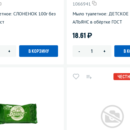
1066941
зеркала
Мебель и оргтехника
етное: СЛОНЕНОК 100г без
Мыло туалетное: ДЕТСКОЕ 
ст
АЛЬЯНС в обёртке ГОСТ
я
Личная гигиена
)
18.61
В КОРЗИНУ
В 
+
-
+
ЧЕСТН