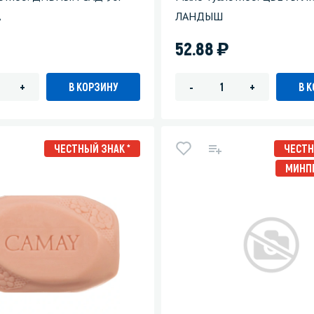
А
ЛАНДЫШ
)
52.88
В КОРЗИНУ
В 
+
-
+
ЧЕСТНЫЙ ЗНАК *
ЧЕСТН
МИНП