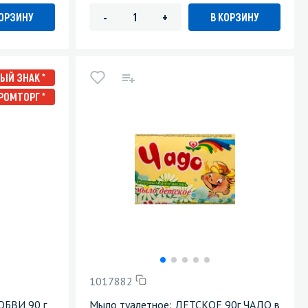
КОРЗИНУ
В КОРЗИНУ
-
+
ЫЙ ЗНАК *
РОМТОРГ *
1017882
ЮБВИ 90 г
Мыло туалетное: ДЕТСКОЕ 90г ЧАДО в