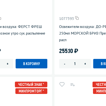
1077393
и воздуха: ФЕРСТ ФРЕШ
Освежители воздуха: ДО-
зное утро сух. распыление
250мл МОРСКОЙ БРИЗ Прем
расп
)
)
255.10
В КОРЗИНУ
В 
+
-
+
ЧЕСТНЫЙ ЗНАК *
ЧЕСТН
МИНПРОМТОРГ *
МИНП