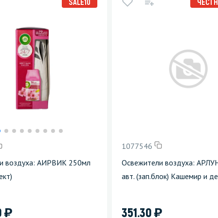
SALE10
ЧЕСТН
1077546
и воздуха: АИРВИК 250мл
Освежители воздуха: АРЛУ
ект)
авт. (зап.блок) Кашемир и д
)
)
0
351.30