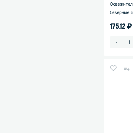
Освежител
Северные я
)
175.12
-