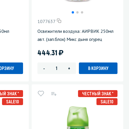
Уборка пола
1077637
Промышленная уборка
250мл
Освежители воздуха: АИРВИК 250мл
авт. (зап.блок) Микс дыня огурец
)
444.31
КОРЗИНУ
В КОРЗИНУ
-
+
ЫЙ ЗНАК *
ЧЕСТНЫЙ ЗНАК *
SALE10
SALE10