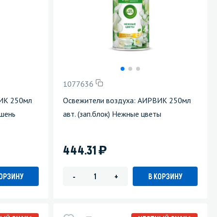
1077636
ИК 250мл
Освежители воздуха: АИРВИК 250мл
ьшень
авт. (зап.блок) Нежные цветы
)
444.31
КОРЗИНУ
В КОРЗИНУ
-
+