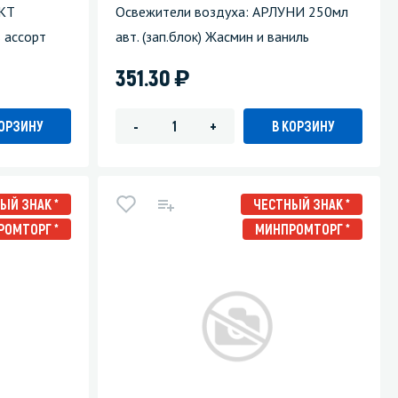
КТ
Освежители воздуха: АРЛУНИ 250мл
 ассорт
авт. (зап.блок) Жасмин и ваниль
)
351.30
КОРЗИНУ
В КОРЗИНУ
-
+
ЫЙ ЗНАК *
ЧЕСТНЫЙ ЗНАК *
РОМТОРГ *
МИНПРОМТОРГ *