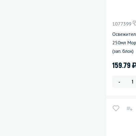
1077399
Освежител
250мл Моро
(зап. блок)
159.79
-