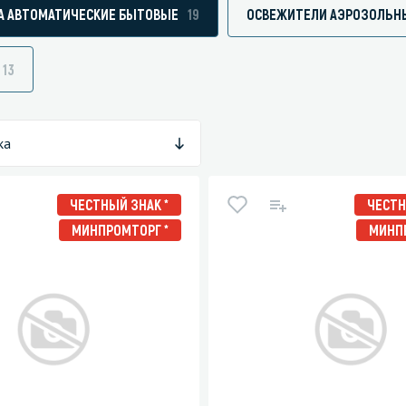
А АВТОМАТИЧЕСКИЕ БЫТОВЫЕ
19
ОСВЕЖИТЕЛИ АЭРОЗОЛЬН
13
зированные чистящие средства
Кухня
Средства для дезинфекции о
ка
кухни
оставы, воски, полимеры и
Средства для ручного мытья 
ЧЕСТНЫЙ ЗНАК *
ЧЕСТН
для очистки бассейнов
Средства для очистки оборуд
МИНПРОМТОРГ *
МИНП
для очистки металлических
Средства для посудомоечных
тей
для послестроительной уборки
для удаления граффити и
ители
для очистки ковров и мягкой мебели