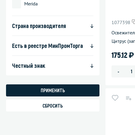
Merida
Стекла и 
1077398
Страна производителя
Автохими
Освежител
Цитрус (зап
Есть в реестре МинПромТорга
)
175.12
Честный знак
-