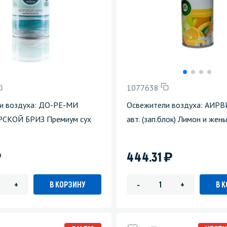
1077638
и воздуха: ДО-РЕ-МИ
Освежители воздуха: АИРВ
СКОЙ БРИЗ Премиум сух
авт. (зап.блок) Лимон и жен
)
)
444.31
В КОРЗИНУ
В 
+
-
+