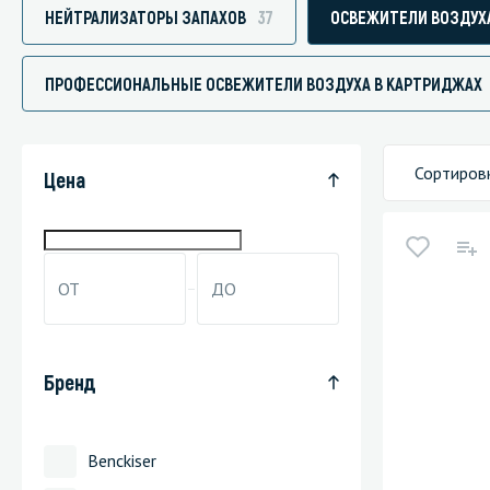
НЕЙТРАЛИЗАТОРЫ ЗАПАХОВ
37
ОСВЕЖИТЕЛИ ВОЗДУХ
ПРОФЕССИОНАЛЬНЫЕ ОСВЕЖИТЕЛИ ВОЗДУХА В КАРТРИДЖАХ
Специали
Дегризер
Сортиров
Цена
Защитные с
стрипперы
Средства 
Средства 
поверхнос
Средства 
Бренд
Средства 
пятноудал
Benckiser
Средства 