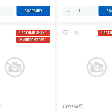
В КОРЗИНУ
В 
+
-
+
ЧЕСТНЫЙ ЗНАК *
ЧЕСТН
МИНПРОМТОРГ *
1077388