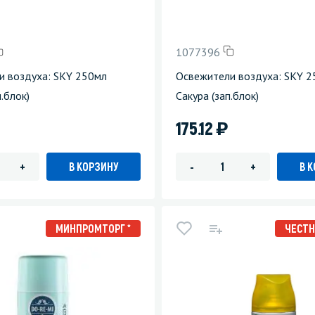
зеркала
Мебель и оргтехника
1077396
я
Личная гигиена
и воздуха: SKY 250мл
Освежители воздуха: SKY 
.блок)
Сакура (зап.блок)
)
175.12
В КОРЗИНУ
В 
+
-
+
МИНПРОМТОРГ *
ЧЕСТН