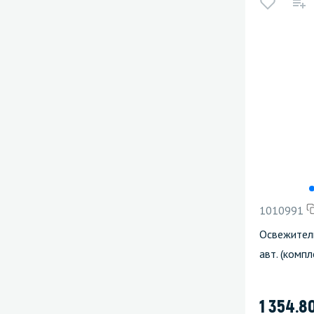
1010991
Освежител
авт. (компл
1 354.8