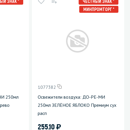
ЫЙ ЗНАК *
ЧЕСТНЫЙ ЗНАК *
МИНПРОМТОРГ *
1077382
НИ 250мл
Освежители воздуха: ДО-РЕ-МИ
ерево
250мл ЗЕЛЁНОЕ ЯБЛОКО Премиум сух
расп
)
255.10