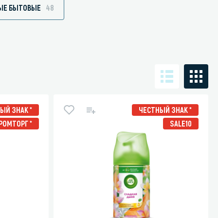
ЫЕ БЫТОВЫЕ
48
Санузел и туалетная комната
борудования
Средства для дезинфекции санузлов
Средства для мытья унитазов и сантехники
посуды
Средства для очистки полов и стен в санузлах
ЫЙ ЗНАК *
ЧЕСТНЫЙ ЗНАК *
ования и грилей
Средства для устранения засоров
РОМТОРГ *
SALE10
 машин