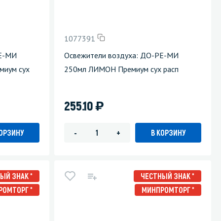
1077391
РЕ-МИ
Освежители воздуха: ДО-РЕ-МИ
иум сух
250мл ЛИМОН Премиум сух расп
)
255.10
КОРЗИНУ
В КОРЗИНУ
-
+
ЫЙ ЗНАК *
ЧЕСТНЫЙ ЗНАК *
РОМТОРГ *
МИНПРОМТОРГ *