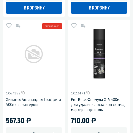
В КОРЗИНУ
В КОРЗИНУ
ЧЕСТНЫЙ ЗНАК *
1067189
1023471
Химитек: Антивандал-Граффити
Pro-Brite: Формула Х-5 300мл
500мл с триггером
для удаления остатков скотча,
маркера аэрозоль
)
)
567.30
710.00