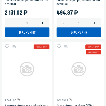
резинки
резинки
)
)
2 131.02
494.87
-
+
-
+
В КОРЗИНУ
В КОРЗИНУ
ЧЕСТНЫЙ ЗНАК *
ЧЕСТНЫЙ ЗНАК *
МИНПРОМТОРГ *
1067190
1066915
Химитек: Антивандал-Граффити
Grass: Антиграффити 600мл