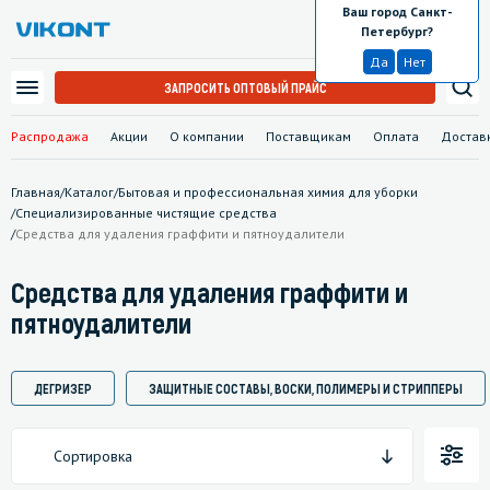
Ваш город Санкт-
Санкт-Петербург
Петербург?
Да
Нет
ЗАПРОСИТЬ ОПТОВЫЙ ПРАЙС
Распродажа
Акции
О компании
Поставщикам
Оплата
Достав
Главная
/
Каталог
/
Бытовая и профессиональная химия для уборки
/
Специализированные чистящие средства
/
Средства для удаления граффити и пятноудалители
Средства для удаления граффити и
пятноудалители
ДЕГРИЗЕР
ЗАЩИТНЫЕ СОСТАВЫ, ВОСКИ, ПОЛИМЕРЫ И СТРИППЕРЫ
Сортировка