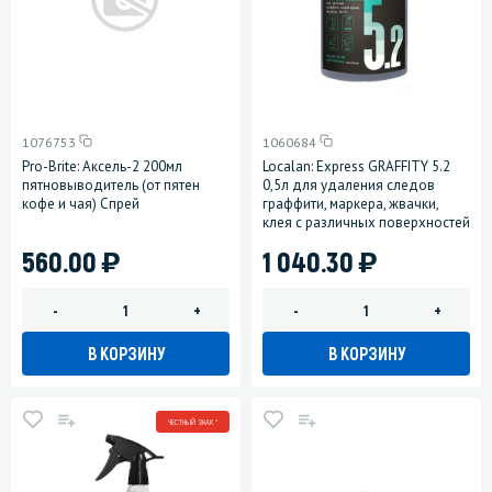
1076753
1060684
Pro-Brite: Аксель-2 200мл
Localan: Express GRAFFITY 5.2
пятновыводитель (от пятен
0,5л для удаления следов
кофе и чая) Спрей
граффити, маркера, жвачки,
клея с различных поверхностей
)
)
560.00
1 040.30
-
+
-
+
В КОРЗИНУ
В КОРЗИНУ
ЧЕСТНЫЙ ЗНАК *