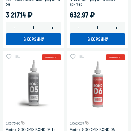
5л
триггер
)
)
3 217.14
632.97
-
+
-
+
В КОРЗИНУ
В КОРЗИНУ
МИНПРОМТОРГ *
МИНПРОМТОРГ *
1057540
1062029
Vortex: GOODMIX BOND 05 1л
Vortex: GOODMIX BOND 06