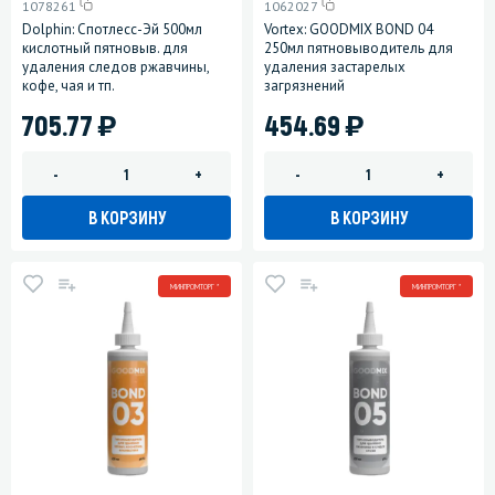
1078261
1062027
Dolphin: Спотлесс-Эй 500мл
Vortex: GOODMIX BOND 04
кислотный пятновыв. для
250мл пятновыводитель для
удаления следов ржавчины,
удаления застарелых
кофе, чая и тп.
загрязнений
)
)
705.77
454.69
-
+
-
+
В КОРЗИНУ
В КОРЗИНУ
МИНПРОМТОРГ *
МИНПРОМТОРГ *