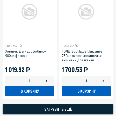
1067202
1068334
Химитек: Дегидрофобинол
ГОЛД: Spot Expert Enzymes
900мл флакон
750мл пятновыводитель с
энзимами для тканей
)
)
1 019.92
1 700.53
-
+
-
+
В КОРЗИНУ
В КОРЗИНУ
ЗАГРУЗИТЬ ЕЩЁ