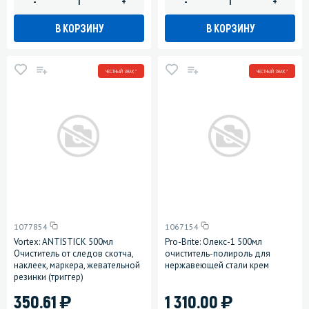
-
+
-
+
В КОРЗИНУ
В КОРЗИНУ
ЧЕСТНЫЙ ЗНАК *
ЧЕСТНЫЙ ЗНАК *
1077854
1067154
Vortex: ANTISTICK 500мл
Pro-Brite: Олекс-1 500мл
Очиститель от следов скотча,
очиститель-полироль для
наклеек, маркера, жевательной
нержавеющей стали крем
резинки (триггер)
)
)
350.61
1 310.00