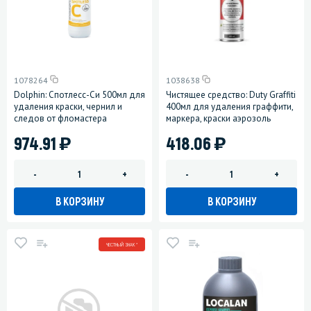
1078264
1038638
Dolphin: Спотлесс-Си 500мл для
Чистящее средство: Duty Graffiti
удаления краски, чернил и
400мл для удаления граффити,
следов от фломастера
маркера, краски аэрозоль
)
)
974.91
418.06
-
+
-
+
В КОРЗИНУ
В КОРЗИНУ
ЧЕСТНЫЙ ЗНАК *