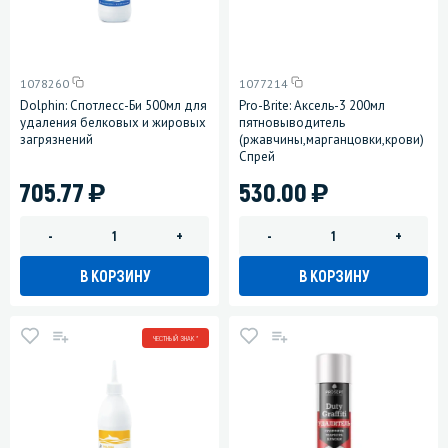
1078260
1077214
Dolphin: Спотлесс-Би 500мл для
Pro-Brite: Аксель-3 200мл
удаления белковых и жировых
пятновыводитель
загрязнений
(ржавчины,марганцовки,крови)
Спрей
)
)
705.77
530.00
-
+
-
+
В КОРЗИНУ
В КОРЗИНУ
ЧЕСТНЫЙ ЗНАК *