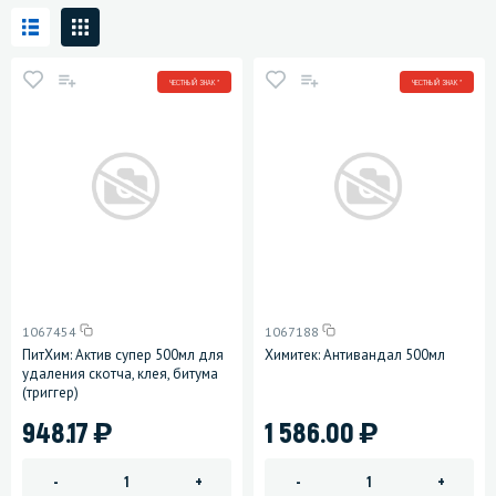
ЧЕСТНЫЙ ЗНАК *
ЧЕСТНЫЙ ЗНАК *
1067454
1067188
ПитХим: Актив супер 500мл для
Химитек: Антивандал 500мл
удаления скотча, клея, битума
(триггер)
)
)
948.17
1 586.00
-
+
-
+