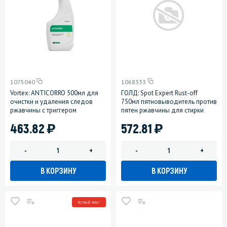
1075040
1068333
Vortex: ANTICORRO 500мл для
ГОЛД: Spot Expert Rust-off
очистки и удаления следов
750мл пятновыводитель против
ржавчины с триггером
пятен ржавчины для стирки
)
)
463.82
572.81
-
+
-
+
В КОРЗИНУ
В КОРЗИНУ
ЧЕСТНЫЙ ЗНАК *