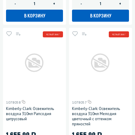
-
+
-
+
В КОРЗИНУ
В КОРЗИНУ
ЧЕСТНЫЙ ЗНАК *
ЧЕСТНЫЙ ЗНАК *
1078058
1078057
Kimberly-Clark: Освежитель
Kimberly-Clark: Освежитель
воздуха 310мл Рапсодия
воздуха 310мл Мелодия
цитрусовый
цветочный с оттенком
пряностей
)
)
1 655.99
1 655.99