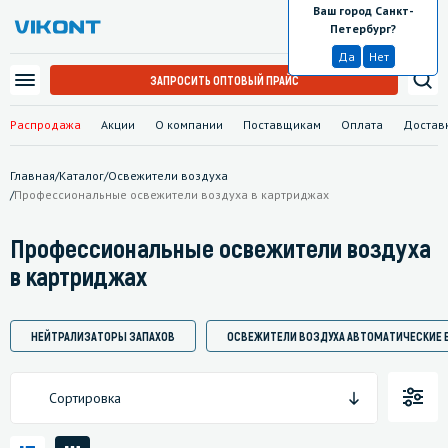
Ваш город Санкт-
Санкт-Петербург
Петербург?
Да
Нет
ЗАПРОСИТЬ ОПТОВЫЙ ПРАЙС
Распродажа
Акции
О компании
Поставщикам
Оплата
Достав
Главная
/
Каталог
/
Освежители воздуха
/
Профессиональные освежители воздуха в картриджах
Профессиональные освежители воздуха
в картриджах
НЕЙТРАЛИЗАТОРЫ ЗАПАХОВ
ОСВЕЖИТЕЛИ ВОЗДУХА АВТОМАТИЧЕСКИЕ
Сортировка