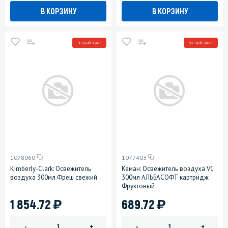
В КОРЗИНУ
В КОРЗИНУ
ЧЕСТНЫЙ ЗНАК *
ЧЕСТНЫЙ ЗНАК *
1078060
1077403
Kimberly-Clark: Освежитель
Кеман: Освежитель воздуха V1
воздуха 300мл Фреш свежий
300мл АЛЬБАСОФТ картридж
Фруктовый
)
)
1 854.72
689.72
-
+
-
+