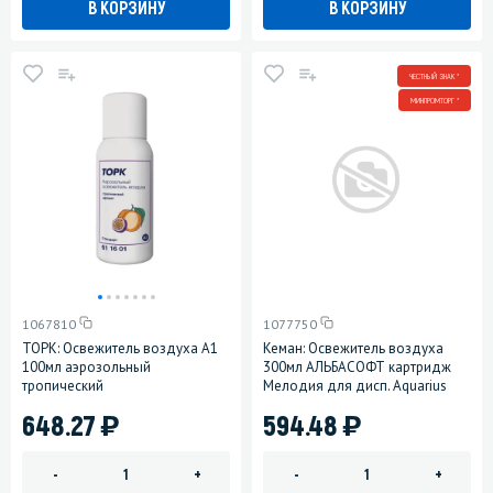
В КОРЗИНУ
В КОРЗИНУ
ЧЕСТНЫЙ ЗНАК *
МИНПРОМТОРГ *
1067810
1077750
ТОРК: Освежитель воздуха A1
Кеман: Освежитель воздуха
100мл аэрозольный
300мл АЛЬБАСОФТ картридж
тропический
Мелодия для дисп. Aquarius
)
)
648.27
594.48
-
+
-
+