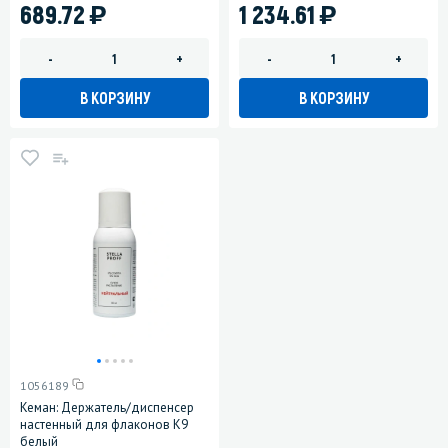
)
)
689.72
1 234.61
-
+
-
+
В КОРЗИНУ
В КОРЗИНУ
1056189
Кеман: Держатель/диспенсер
настенный для флаконов К9
белый