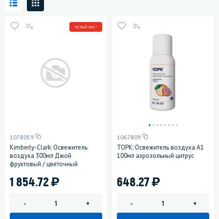
ЧЕСТНЫЙ ЗНАК *
1078059
1067809
Kimberly-Clark: Освежитель
ТОРК: Освежитель воздуха A1
воздуха 300мл Джой
100мл аэрозольный цитрус
фруктовый / цветочный
)
)
1 854.72
648.27
-
+
-
+