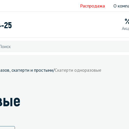
Распродажа
О комп
4-25
Акц
азов, скатерти и простыни
/
Скатерти одноразовые
вые