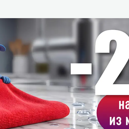
зеркала
Мебель и оргтехника
я
Личная гигиена