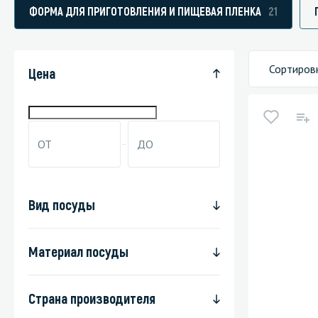
ФОРМА ДЛЯ ПРИГОТОВЛЕНИЯ И ПИЩЕВАЯ ПЛЕНКА
21
Сортиров
Специали
Цена
Дегризер
Защитные с
стрипперы
Средства 
Средства 
Вид посуды
поверхнос
Средства 
Материал посуды
Средства 
пятноудал
Страна производителя
Средства 