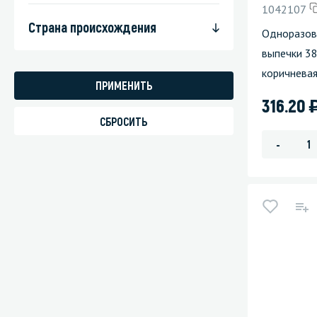
1042107
Стекла и 
Страна происхождения
Одноразова
выпечки 3
Автохими
коричнева
316.20
-