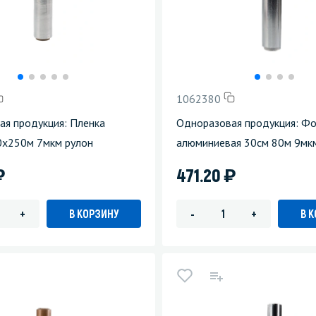
1062380
ая продукция: Пленка
Одноразовая продукция: Фо
0х250м 7мкм рулон
алюминиевая 30см 80м 9мк
)
)
471.20
В КОРЗИНУ
В 
+
-
+