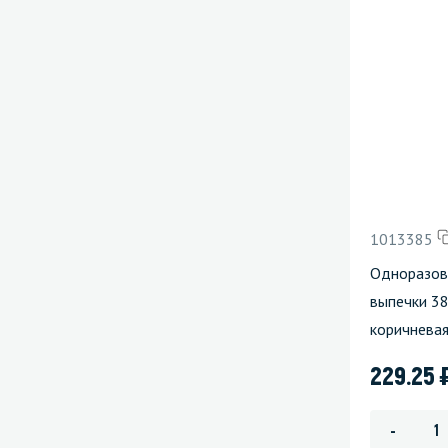
1013385
Одноразова
выпечки 3
коричнева
229.25
-