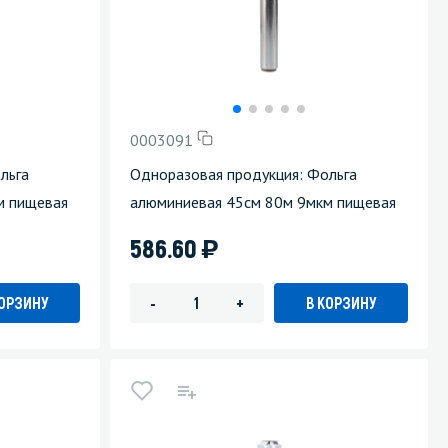
0003091
льга
Одноразовая продукция: Фольга
м пищевая
алюминиевая 45см 80м 9мкм пищевая
)
586.60
КОРЗИНУ
В КОРЗИНУ
-
+