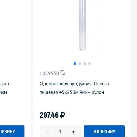
1059530
льга
Одноразовая продукция: Пленка
мкм
пищевая 45х250м 9мкм рулон
)
297.46
КОРЗИНУ
В КОРЗИНУ
-
+