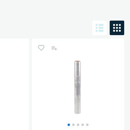
Санузел и туалетная комната
борудования
Средства для дезинфекции санузлов
Средства для мытья унитазов и сантехники
посуды
Средства для очистки полов и стен в санузлах
ования и грилей
Средства для устранения засоров
 машин