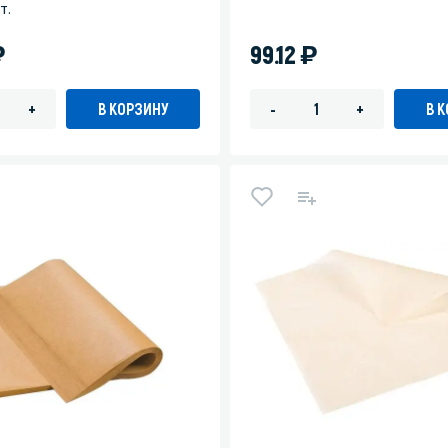
т.
)
)
99.12
В КОРЗИНУ
В 
+
-
+