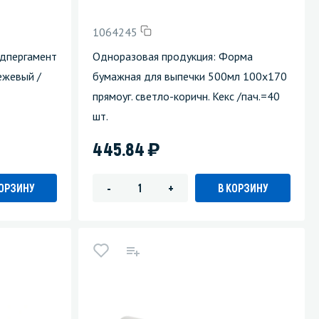
1064245
одпергамент
Одноразовая продукция: Форма
ежевый /
бумажная для выпечки 500мл 100х170
прямоуг. светло-коричн. Кекс /пач.=40
шт.
)
445.84
КОРЗИНУ
В КОРЗИНУ
-
+