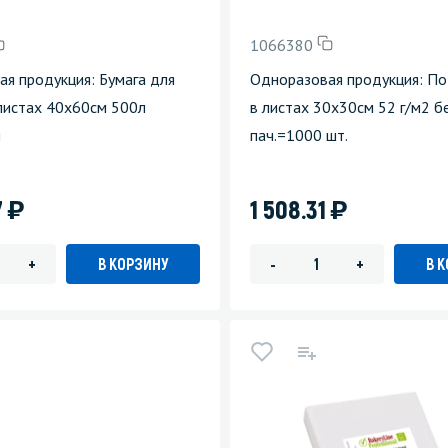
1066380
я продукция: Бумага для
Одноразовая продукция: П
листах 40х60см 500л
в листах 30х30см 52 г/м2 б
я
пач.=1000 шт.
)
)
7
1 508.31
В КОРЗИНУ
В 
+
-
+