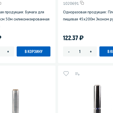
1020691
зеркала
Мебель и оргтехника
я продукция: Бумага для
Одноразовая продукция: Пл
8см 50м силиконизированная
пищевая 45х200м Эконом р
я
Личная гигиена
я
)
)
122.37
В КОРЗИНУ
В 
+
-
+