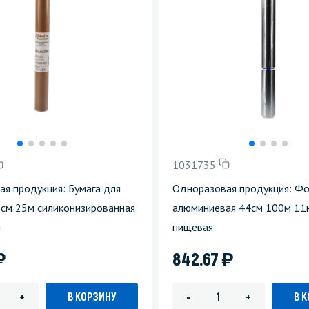
1031735
я продукция: Бумага для
Одноразовая продукция: Фо
8см 25м силиконизированная
алюминиевая 44см 100м 11
я
пищевая
)
)
842.67
В КОРЗИНУ
В 
+
-
+