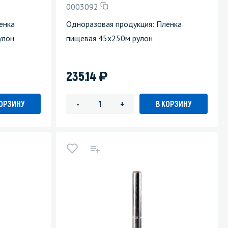
0003092
Уборка пола
енка
Одноразовая продукция: Пленка
улон
пищевая 45х250м рулон
Промышленная уборка
)
235.14
КОРЗИНУ
В КОРЗИНУ
-
+