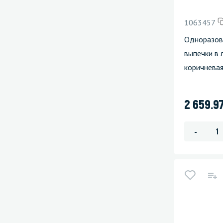
1063457
Одноразова
выпечки в 
коричнева
2 659.9
-