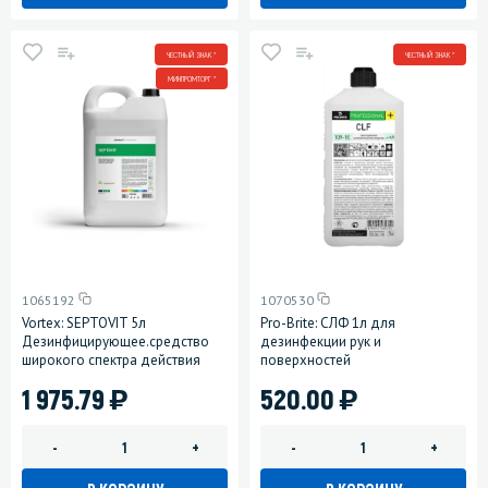
ЧЕСТНЫЙ ЗНАК *
ЧЕСТНЫЙ ЗНАК *
МИНПРОМТОРГ *
1065192
1070530
Vortex: SEPTOVIT 5л
Pro-Brite: СЛФ 1л для
Дезинфицирующее.средство
дезинфекции рук и
широкого спектра действия
поверхностей
)
)
1 975.79
520.00
-
+
-
+