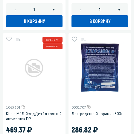
-
+
-
+
В КОРЗИНУ
В КОРЗИНУ
ЧЕСТНЫЙ ЗНАК *
МИНПРОМТОРГ *
1065301
0001707
Klinin МЕД: ХэндДез 1л кожный
Дезсредства: Хлорамин 300г
антисептик DP
)
)
469.37
286.82