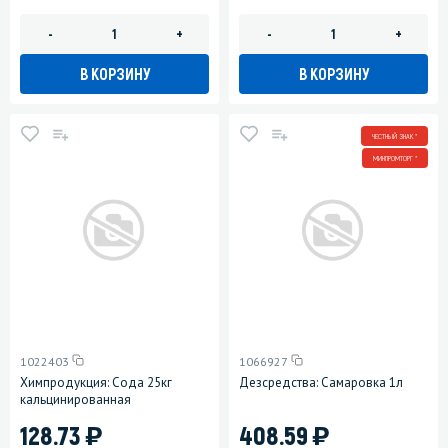
-
+
-
+
В КОРЗИНУ
В КОРЗИНУ
ЧЕСТНЫЙ ЗНАК *
МИНПРОМТОРГ *
1022403
1066927
Химпродукция: Сода 25кг
Дезсредства: Самаровка 1л
кальцинированная
)
)
128.73
408.59