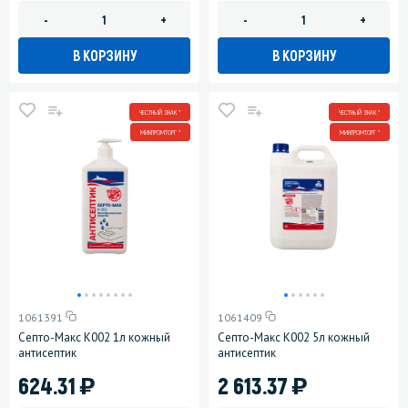
-
+
-
+
В КОРЗИНУ
В КОРЗИНУ
ЧЕСТНЫЙ ЗНАК *
ЧЕСТНЫЙ ЗНАК *
МИНПРОМТОРГ *
МИНПРОМТОРГ *
1061391
1061409
Септо-Макс К002 1л кожный
Септо-Макс К002 5л кожный
антисептик
антисептик
)
)
624.31
2 613.37