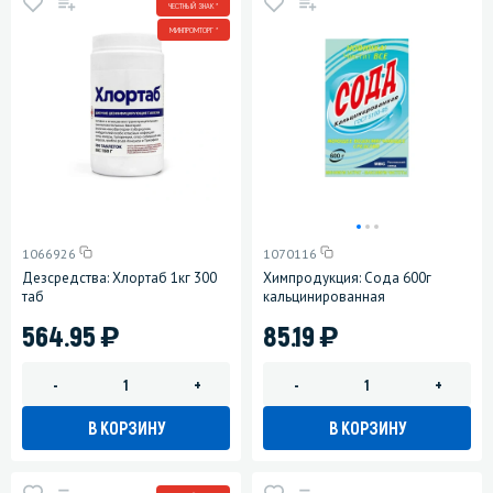
ЧЕСТНЫЙ ЗНАК *
МИНПРОМТОРГ *
1066926
1070116
Дезсредства: Хлортаб 1кг 300
Химпродукция: Сода 600г
таб
кальцинированная
)
)
564.95
85.19
-
+
-
+
В КОРЗИНУ
В КОРЗИНУ