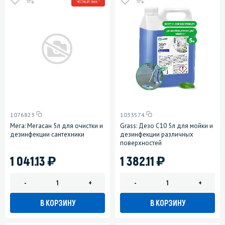
ЧЕСТНЫЙ ЗНАК *
1076823
1033574
Мега: Мегасан 5л для очистки и
Grass: Дезо C10 5л для мойки и
дезинфекции сантехники
дезинфекции различных
поверхностей
)
)
1 041.13
1 382.11
-
+
-
+
В КОРЗИНУ
В КОРЗИНУ