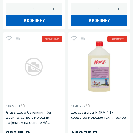
-
+
-
+
В КОРЗИНУ
В КОРЗИНУ
ЧЕСТНЫЙ ЗНАК *
МИНПРОМТОРГ *
1069661
1040557
Grass: Дезо C2 клининг 5л
Дезсредства: НИКА-4 1л
дезинф. ср-во с моющим
средство моющее техническое
эффектом на основе ЧАС
)
)
983.15
480.76