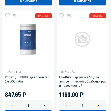
В КОРЗИНУ
В КОРЗИНУ
ЧЕСТНЫЙ ЗНАК *
ЧЕСТНЫЙ ЗНАК *
1072574
1067129
Vortex: ДЕЗХЛОР дез.средство
Pro-Brite: Барселона 5л для
1кг 300 табл.
антисептической обработки рук
и поверхностей
)
)
847.65
1 160.00
-
+
-
+