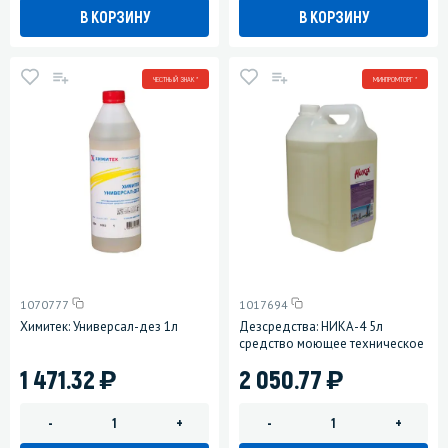
В КОРЗИНУ
В КОРЗИНУ
ЧЕСТНЫЙ ЗНАК *
МИНПРОМТОРГ *
1070777
1017694
Химитек: Универсал-дез 1л
Дезсредства: НИКА-4 5л
средство моющее техническое
)
)
1 471.32
2 050.77
-
+
-
+