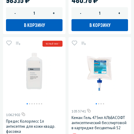
-
+
-
+
В КОРЗИНУ
В КОРЗИНУ
ЧЕСТНЫЙ ЗНАК *
1053741
1062902
Кеман: Гель 475мл АЛЬБАСОФТ
Предес Колорлесс 1л
антисептический бесспиртовой
антисептик для кожи квадр.
в картридже бесцветный S2
фасовка