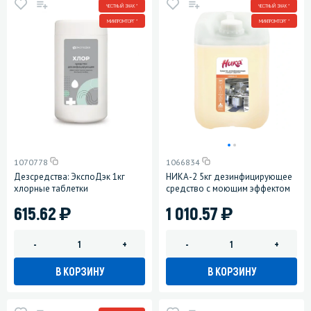
ЧЕСТНЫЙ ЗНАК *
ЧЕСТНЫЙ ЗНАК *
МИНПРОМТОРГ *
МИНПРОМТОРГ *
1070778
1066834
Дезсредства: ЭкспоДэк 1кг
НИКА-2 5кг дезинфицирующее
хлорные таблетки
средство с моющим эффектом
)
)
615.62
1 010.57
-
+
-
+
В КОРЗИНУ
В КОРЗИНУ