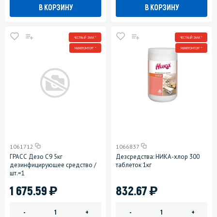
В КОРЗИНУ
В КОРЗИНУ
ЧЕСТНЫЙ ЗНАК *
ЧЕСТНЫЙ ЗНАК *
МИНПРОМТОРГ *
МИНПРОМТОРГ *
1061712
1066837
ГРАСС Дезо C9 5кг
Дезсредства: НИКА-хлор 300
дезинфицирующее средство /
таблеток 1кг
шт.=1
)
)
1 675.59
832.67
-
+
-
+