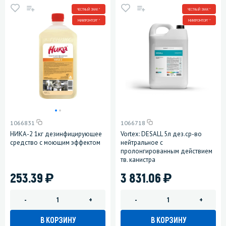
ЧЕСТНЫЙ ЗНАК *
ЧЕСТНЫЙ ЗНАК *
МИНПРОМТОРГ *
МИНПРОМТОРГ *
1066831
1066718
НИКА-2 1кг дезинфицирующее
Vortex: DESALL 5л дез.ср-во
средство с моющим эффектом
нейтральное с
пролонгированным действием
тв. канистра
)
)
253.39
3 831.06
-
+
-
+
В КОРЗИНУ
В КОРЗИНУ